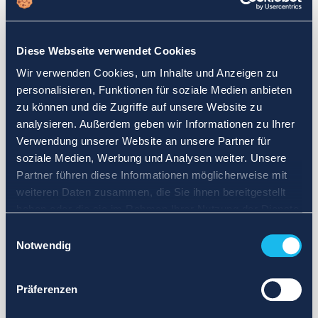
Wählen Sie einen anderen Suchbereich. Definieren Sie die
Abfrage neu oder legen Sie weniger strenge Grenzen fest.
Diese Webseite verwendet Cookies
Melden Sie sich für Updates an und wir benachrichtigen Sie,
Wir verwenden Cookies, um Inhalte und Anzeigen zu
wenn Anzeigen verfügbar sind.
personalisieren, Funktionen für soziale Medien anbieten
zu können und die Zugriffe auf unsere Website zu
analysieren. Außerdem geben wir Informationen zu Ihrer
Verwendung unserer Website an unsere Partner für
soziale Medien, Werbung und Analysen weiter. Unsere
Partner führen diese Informationen möglicherweise mit
weiteren Daten zusammen, die Sie ihnen bereitgestellt
haben oder die sie im Rahmen Ihrer Nutzung der Dienste
gesammelt haben.
Einwilligungsauswahl
Notwendig
Präferenzen