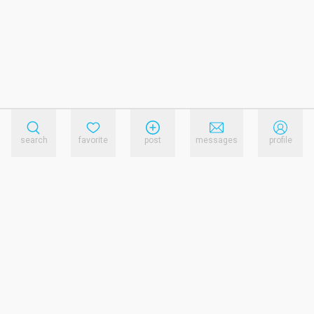
search
favorite
post
messages
profile