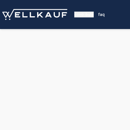
contribute
faq