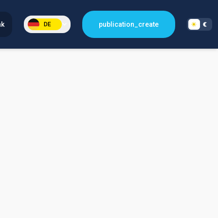
nk
publication_create
DE