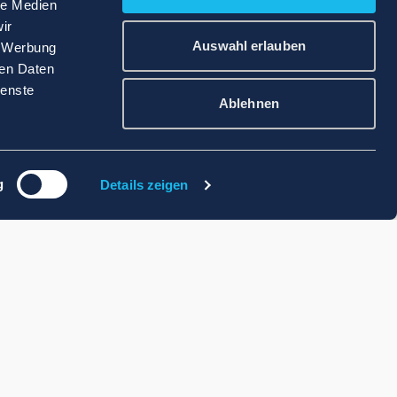
le Medien
ir
Auswahl erlauben
, Werbung
ren Daten
ienste
Ablehnen
g
Details zeigen