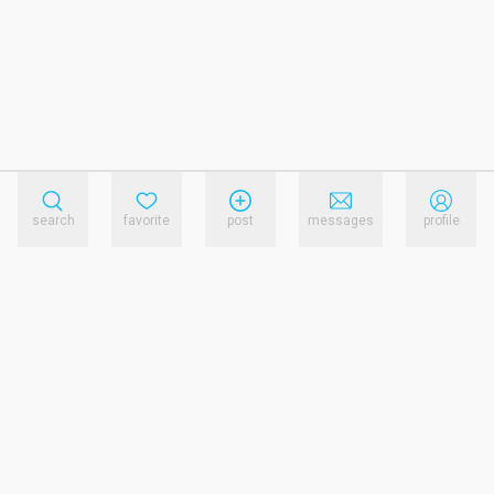
search
favorite
post
messages
profile