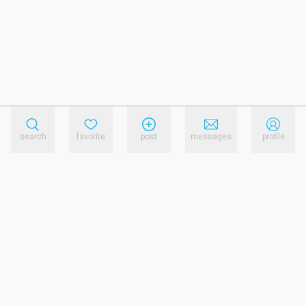
search
favorite
post
messages
profile