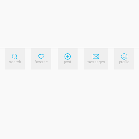
search
favorite
post
messages
profile