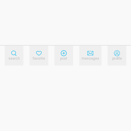
search
favorite
post
messages
profile