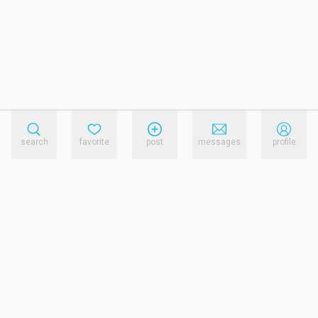
search
favorite
post
messages
profile