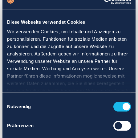
Wählen Sie einen anderen Suchbereich. Definieren Sie die
Abfrage neu oder legen Sie weniger strenge Grenzen fest.
Diese Webseite verwendet Cookies
Melden Sie sich für Updates an und wir benachrichtigen Sie,
Wir verwenden Cookies, um Inhalte und Anzeigen zu
wenn Anzeigen verfügbar sind.
personalisieren, Funktionen für soziale Medien anbieten
zu können und die Zugriffe auf unsere Website zu
analysieren. Außerdem geben wir Informationen zu Ihrer
Verwendung unserer Website an unsere Partner für
soziale Medien, Werbung und Analysen weiter. Unsere
Partner führen diese Informationen möglicherweise mit
weiteren Daten zusammen, die Sie ihnen bereitgestellt
haben oder die sie im Rahmen Ihrer Nutzung der Dienste
gesammelt haben.
Einwilligungsauswahl
Notwendig
Präferenzen