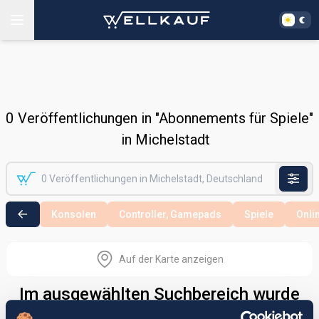
0
Veröffentlichungen in "Abonnements für Spiele"
in Michelstadt
Konsolen
Controller, Gamepads
Spiele
Onli
Auf der Karte anzeigen
Im ausgewählten Suchbereich wurde
nichts gefunden