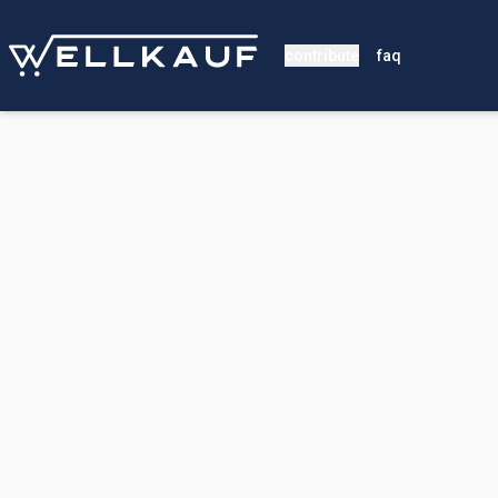
contribute
faq