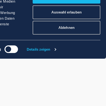
le Medien
ir
Auswahl erlauben
, Werbung
ren Daten
ienste
Ablehnen
g
Details zeigen