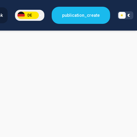
nk
publication_create
DE