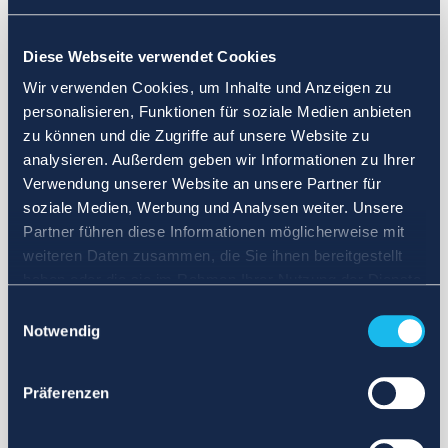
Wählen Sie einen anderen Suchbereich. Definieren Sie die
Abfrage neu oder legen Sie weniger strenge Grenzen fest.
Diese Webseite verwendet Cookies
Melden Sie sich für Updates an und wir benachrichtigen Sie,
wenn Anzeigen verfügbar sind.
Wir verwenden Cookies, um Inhalte und Anzeigen zu
personalisieren, Funktionen für soziale Medien anbieten
zu können und die Zugriffe auf unsere Website zu
analysieren. Außerdem geben wir Informationen zu Ihrer
Verwendung unserer Website an unsere Partner für
soziale Medien, Werbung und Analysen weiter. Unsere
Partner führen diese Informationen möglicherweise mit
weiteren Daten zusammen, die Sie ihnen bereitgestellt
haben oder die sie im Rahmen Ihrer Nutzung der Dienste
gesammelt haben.
Einwilligungsauswahl
Notwendig
Präferenzen