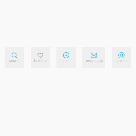
search
favorite
post
messages
profile