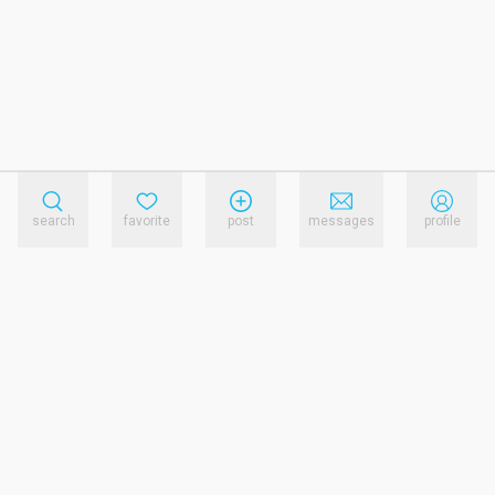
search
favorite
post
messages
profile