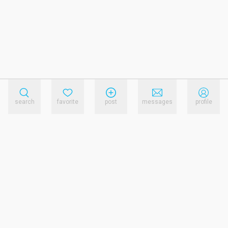
search
favorite
post
messages
profile