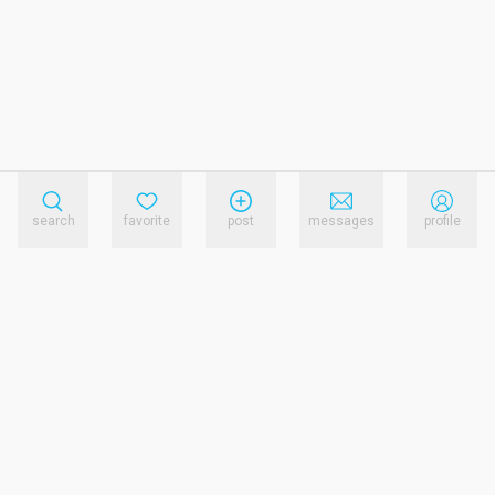
search
favorite
post
messages
profile