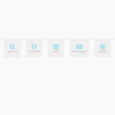
search
favorite
post
messages
profile