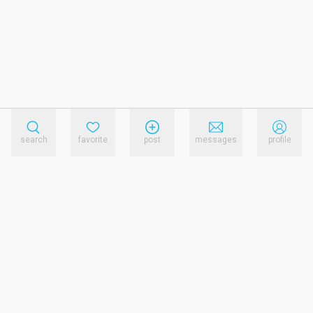
search
favorite
post
messages
profile