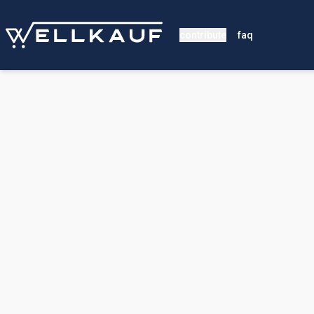
contribute
faq