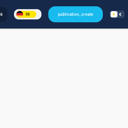
nk
publication_create
DE