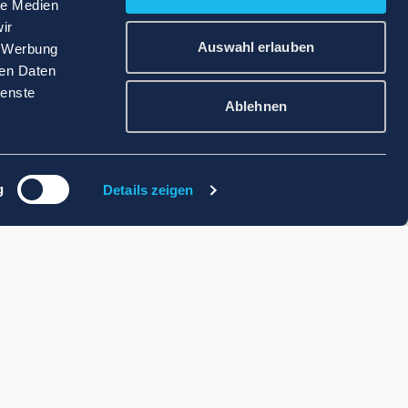
le Medien
ir
Auswahl erlauben
, Werbung
ren Daten
ienste
Ablehnen
g
Details zeigen