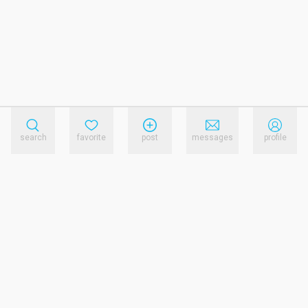
search
favorite
post
messages
profile