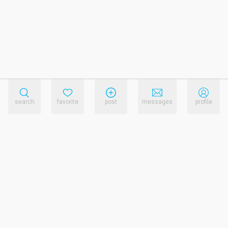
search
favorite
post
messages
profile