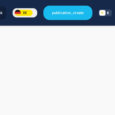
nk
publication_create
DE