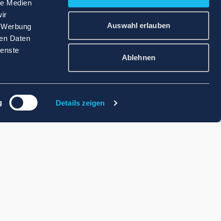
le Medien
ir
Auswahl erlauben
, Werbung
ren Daten
ienste
Ablehnen
g
Details zeigen