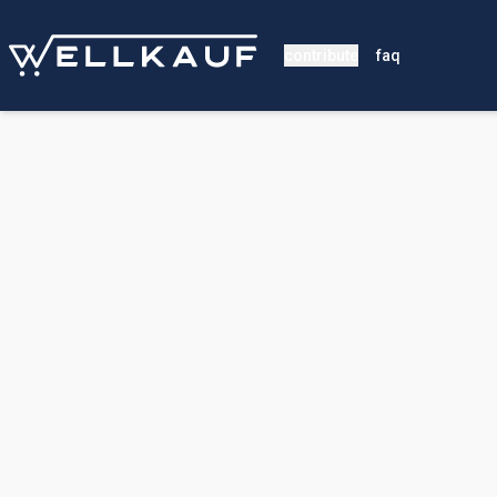
contribute
faq