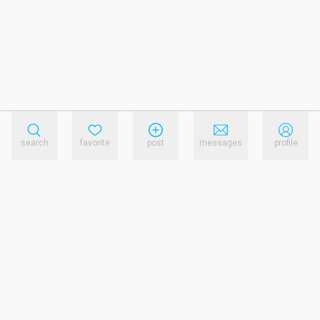
search
favorite
post
messages
profile