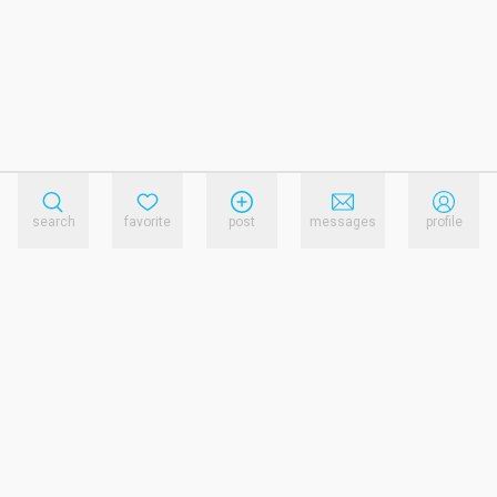
search
favorite
post
messages
profile