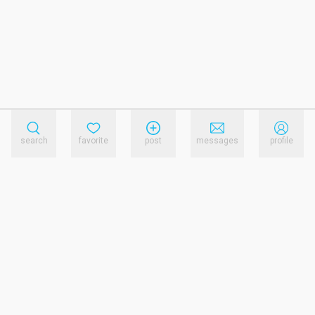
search
favorite
post
messages
profile