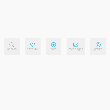
search
favorite
post
messages
profile