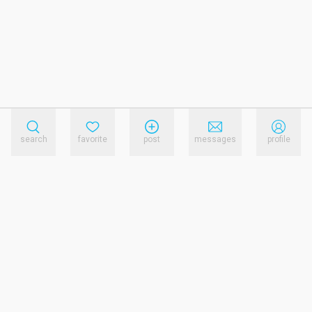
search
favorite
post
messages
profile