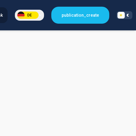
nk
publication_create
DE