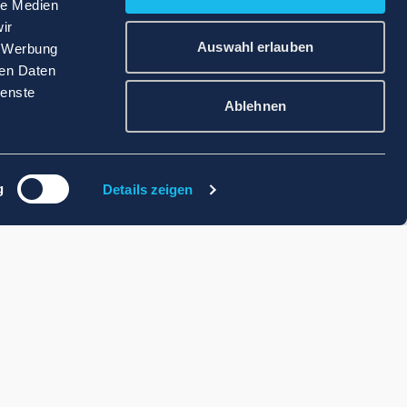
le Medien
ir
Auswahl erlauben
, Werbung
ren Daten
ienste
Ablehnen
g
Details zeigen