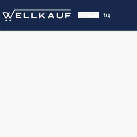
contribute
faq