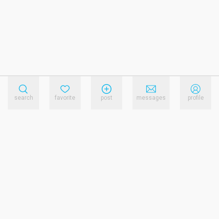
search
favorite
post
messages
profile