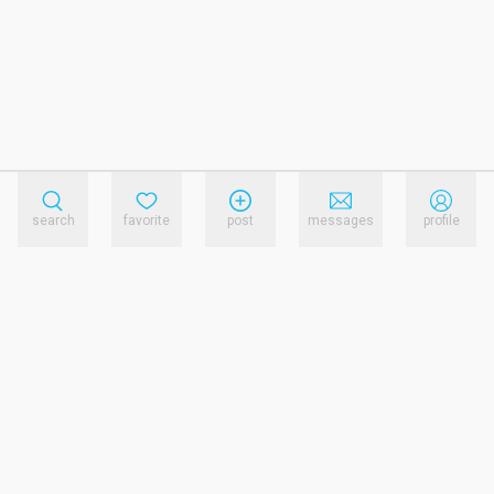
search
favorite
post
messages
profile