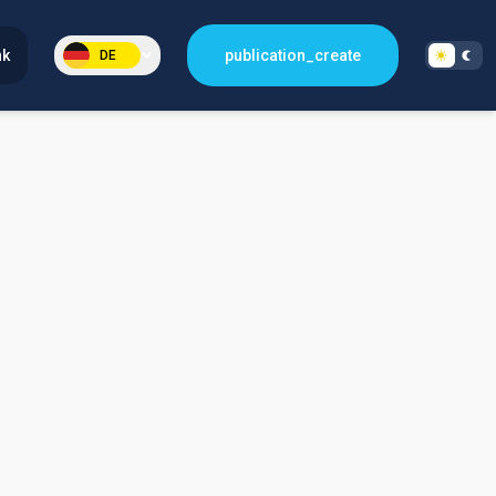
nk
publication_create
DE