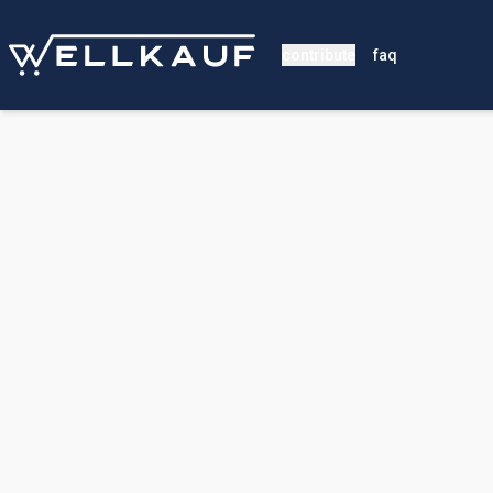
contribute
faq