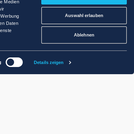
le Medien
ir
Auswahl erlauben
, Werbung
ren Daten
ienste
Ablehnen
g
Details zeigen