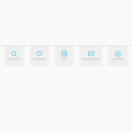
search
favorite
post
messages
profile