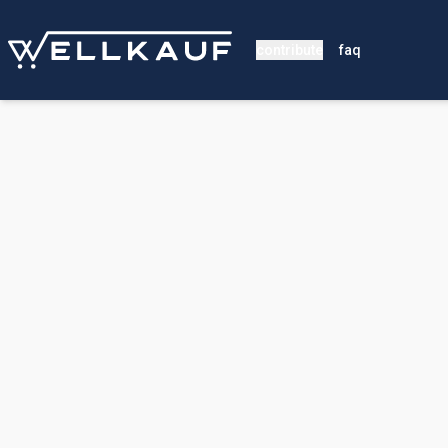
contribute
faq