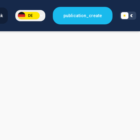
nk
publication_create
DE