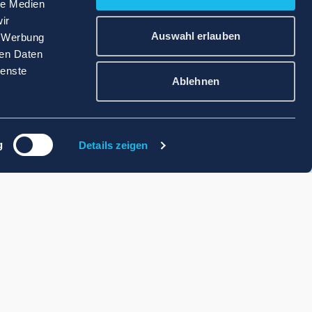
le Medien
ir
Auswahl erlauben
, Werbung
ren Daten
ienste
Ablehnen
g
Details zeigen