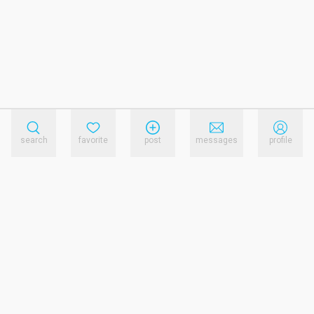
search
favorite
post
messages
profile