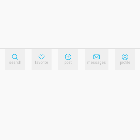
search
favorite
post
messages
profile