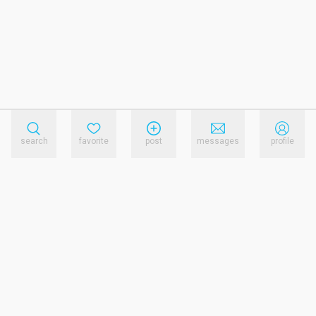
search
favorite
post
messages
profile