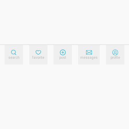
search
favorite
post
messages
profile