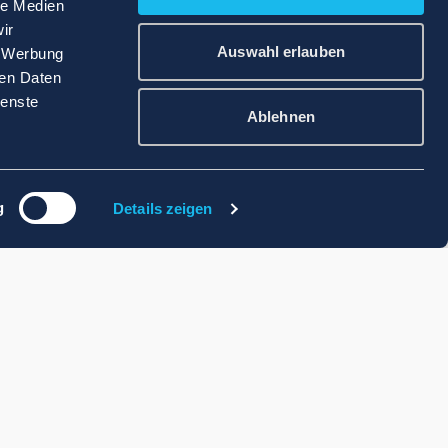
le Medien
ir
Auswahl erlauben
, Werbung
ren Daten
ienste
Ablehnen
g
Details zeigen