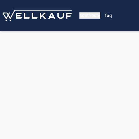
contribute
faq