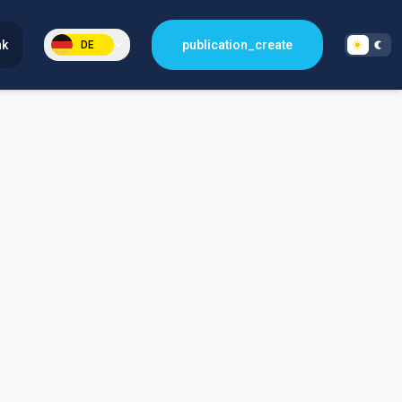
nk
publication_create
DE