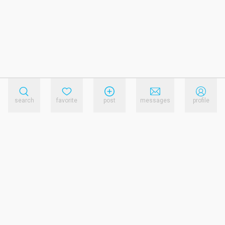
search
favorite
post
messages
profile