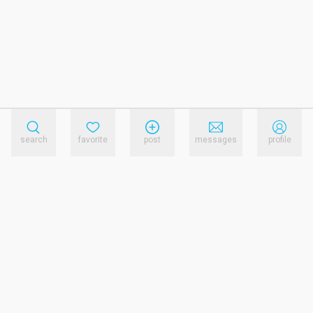
search
favorite
post
messages
profile