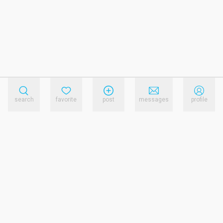
search
favorite
post
messages
profile