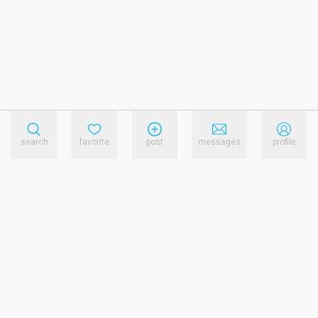
search
favorite
post
messages
profile