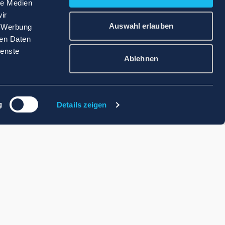
le Medien
ir
Auswahl erlauben
, Werbung
ren Daten
ienste
Ablehnen
g
Details zeigen