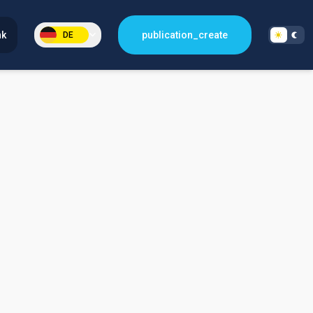
nk
publication_create
DE