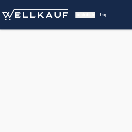
contribute
faq