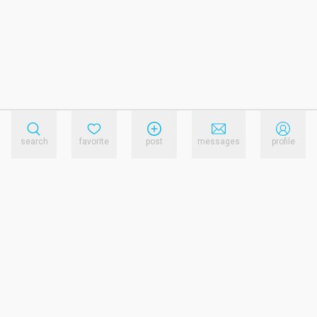
search
favorite
post
messages
profile