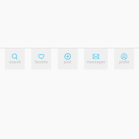
search
favorite
post
messages
profile