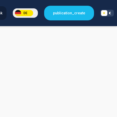
nk
publication_create
DE