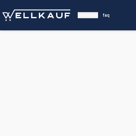
contribute
faq