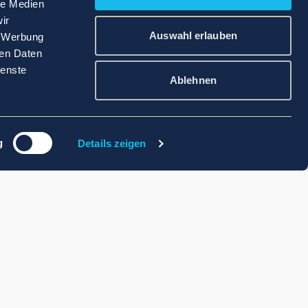
le Medien
ir
Auswahl erlauben
, Werbung
ren Daten
ienste
Ablehnen
g
Details zeigen