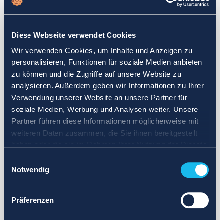
Wählen Sie einen anderen Suchbereich. Definieren Sie die
Abfrage neu oder legen Sie weniger strenge Grenzen fest.
Diese Webseite verwendet Cookies
Melden Sie sich für Updates an und wir benachrichtigen Sie,
Wir verwenden Cookies, um Inhalte und Anzeigen zu
wenn Anzeigen verfügbar sind.
personalisieren, Funktionen für soziale Medien anbieten
zu können und die Zugriffe auf unsere Website zu
analysieren. Außerdem geben wir Informationen zu Ihrer
Verwendung unserer Website an unsere Partner für
soziale Medien, Werbung und Analysen weiter. Unsere
Partner führen diese Informationen möglicherweise mit
weiteren Daten zusammen, die Sie ihnen bereitgestellt
haben oder die sie im Rahmen Ihrer Nutzung der Dienste
gesammelt haben.
Einwilligungsauswahl
Notwendig
Präferenzen