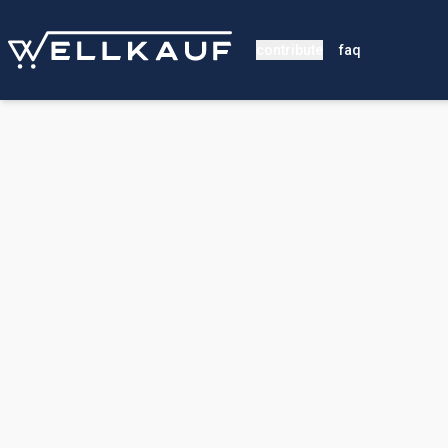
contribute
faq