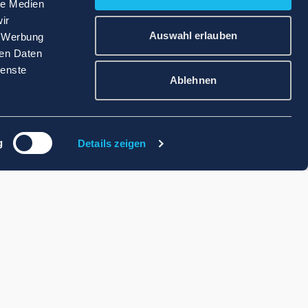
le Medien
ir
Auswahl erlauben
, Werbung
ren Daten
ienste
Ablehnen
g
Details zeigen