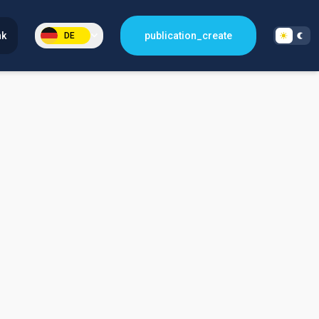
nk
publication_create
DE