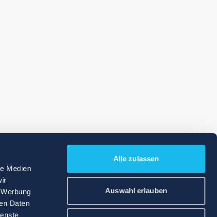
Alle zulassen
le Medien
ir
Auswahl erlauben
, Werbung
ren Daten
ienste