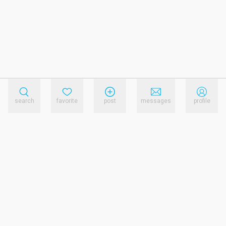
search
favorite
post
messages
profile