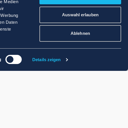
le Medien
ir
Auswahl erlauben
, Werbung
ren Daten
ienste
Ablehnen
g
Details zeigen