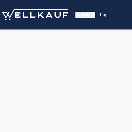
contribute
faq