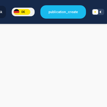
nk
publication_create
DE